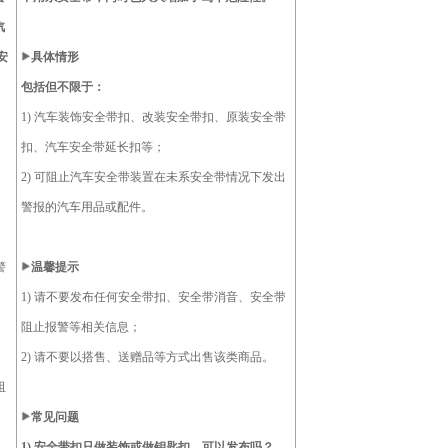
汽
安
具体情形
包括但不限于：
1) 汽车装饰安全带扣、改装安全带扣、原装安全带
扣、汽车安全带延长扣等；
2) 可阻止汽车安全带装置在未系安全带情况下发出
警报的汽车用品或配件。
警
温馨提示
1) 请不要发布任何安全带扣、安全带消音、安全带
阻止报警等相关信息；
2) 请不要以搭售、送赠品等方式出售该类商品。
阻
常见问题
1)
安全带扣只做装饰或做钥匙扣，可以发布吗？