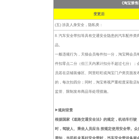
《淘宝禁售
变更后
(五) 涉及人身安全，隐私类：
8. 汽车安全带扣等具有交通安全隐患的汽车配件类
品。
一般违规行为，天猫会员每件扣一分，淘宝网会员
件扣零点二分（但三天内累计扣分不超过七分）；
员若在店铺装修区、阿里旺旺或淘宝门户类页面发
的，每次扣四分；同时，淘宝将视严重程度采取店
监管、限制发布商品等处理措施。
规则背景
根据国家《道路交通安全法》的规定，机动车行驶
时，驾驶人、乘坐人员应当 按规定使用安全带。众
周知，当司机未系好安全带时，汽车安全带设备就